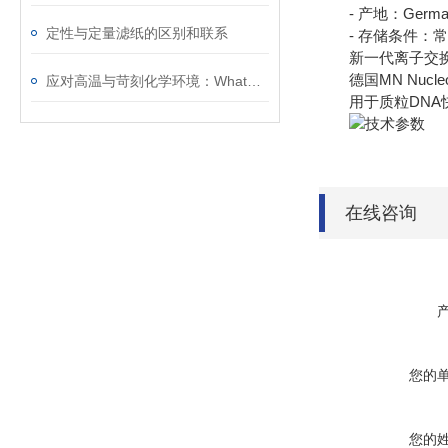
- 产地：Germa
定性与定量滤纸的区别和联系
- 存储条件：常
新一代离子交换技
德国MN Nucleo
应对高温与苛刻化学环境：Whatman玻璃纤维滤纸的稳定性分析
用于质粒DNA快
在线咨询
您的
您的