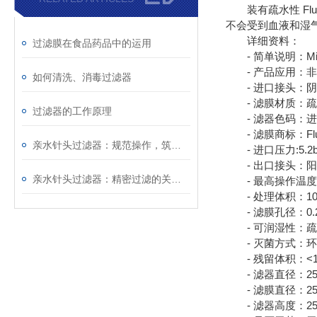
装有疏水性 Flu
不会受到血液和湿气的
详细资料：
过滤膜在食品药品中的运用
- 简单说明：Mill
- 产品应用：非
如何清洗、消毒过滤器
- 进口接头：阴Lu
- 滤膜材质：疏水
过滤器的工作原理
- 滤器色码：进
- 滤膜商标：Fluo
亲水针头过滤器：规范操作，筑牢精准过滤的每一步防线
- 进口压力:5.2b
- 出口接头：阳 l
亲水针头过滤器：精密过滤的关键屏障，解锁纯净价值
- 最高操作温度
- 处理体积：10
- 滤膜孔径：0.
- 可润湿性：疏
- 灭菌方式：环
- 残留体积：<1
- 滤器直径：25
- 滤膜直径：25
- 滤器高度：25