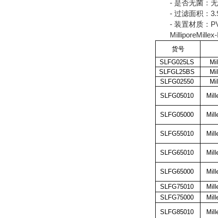
- 是否无菌：无
- 过滤面积：3.9
- 装置材质：P
MilliporeMill
货号
SLFG025LS
Mi
SLFGL25BS
Mi
SLFG02550
Mi
SLFG05010
Mil
SLFG05000
Mil
SLFG55010
Mil
SLFG65010
Mil
SLFG65000
Mil
SLFG75010
Mil
SLFG75000
Mil
SLFG85010
Mil