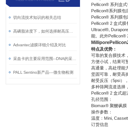
Pellicon® 
Pellicon®系列膜包
Pellicon®
切向流技术知识的相关总结
Pellicon® 2 
Ultracel®,
高磷脂浓度下，如何选择耐高压、低吸附的脂质体挤出膜？
能。此外Pelli
MilliporePell
Advantec滤膜详细介绍及对比
特点及优势：
可靠的复合膜技术
采血卡的主要应用范围--DNA的采集、存储、运输
方便小试，结果可
高通量，高处理能
PALL Sentino新产品---微生物检测
坚固可靠，耐受高操
耐受反压（5psi）
多种筛网流道选择
Pellicon® 2
孔径范围：
Biomax® 聚醚砜膜 ：5
操作参数：
温度：Mini, Cassett
订货信息