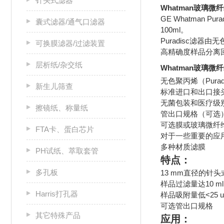
针头式滤器
Whatman玻璃微纤
GE Whatman 
囊式滤器/通气口滤器
100ml。
Puradisc
可换膜滤器/过滤装置
高精确度样品分离
层析纸/杂交纸
Whatman玻璃微纤
无色聚丙烯（Puradi
新生儿筛查
标准进口和出口接
无菌包装和医疗级
擦镜纸、称量纸
管出口规格（可选
可选膜或玻璃微纤
FTA卡、蛋白芯片
对于一些重要的应
多种材质滤膜
PH试纸、萃取套管
特点：
多孔板
13 mm直径的针
样品过滤量达10 ml
Harris打孔器
样品吸附量低<25 
可选管出口规格
其它特殊产品
应用：