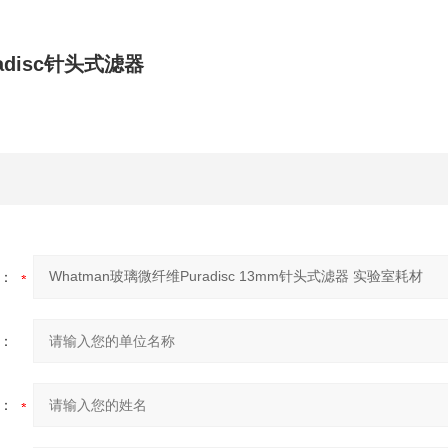
adisc针头式滤器
：
：
：