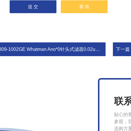
809-1002GE Whatman Ano*0针头式滤器0.02um 实验室耗材
下一篇
联
贴心的
参观，
选购方