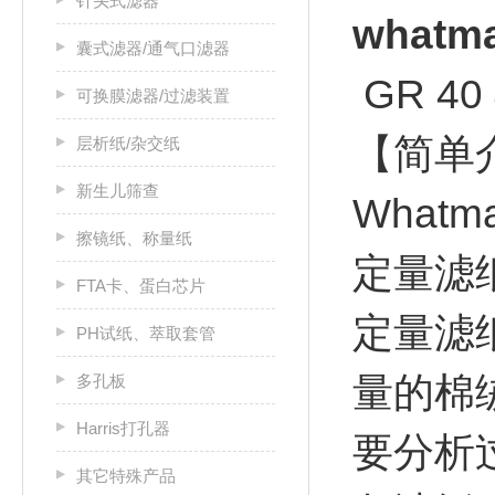
针头式滤器
what
囊式滤器/通气口滤器
GR 40 
可换膜滤器/过滤装置
【简单
层析纸/杂交纸
新生儿筛查
What
擦镜纸、称量纸
定量滤
FTA卡、蛋白芯片
定量滤纸
PH试纸、萃取套管
量的棉
多孔板
Harris打孔器
要分析过
其它特殊产品