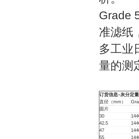
Grad
准滤纸
多工业
量的测
–
订货信息
灰分定量
mm
Gra
直径（
）
圆片
30
144
42.5
144
47
144
55
144