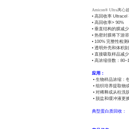
Amicon® Ultra离
• 高回收率 Ultr
• 高回收率> 90%
• 垂直结构的膜减
• 热密封膜将下游
• 100% 完整性
• 透明外壳和体积
• 直接吸取样品减
• 高浓缩倍数：80–1
应用：
• 生物样品浓缩：
• 组织培养提取物
• 对稀释或从柱洗
• 脱盐和缓冲液更
典型蛋白质回收：