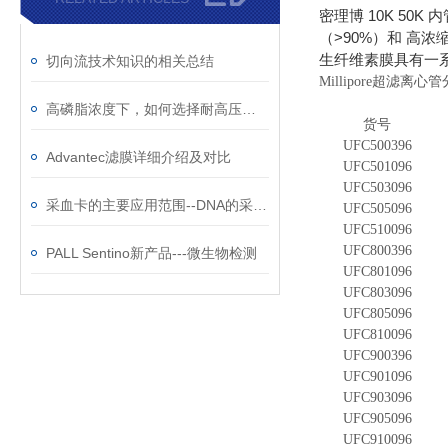
密理博 10K 50K 
（>90%）和 高
生纤维素膜具有一
切向流技术知识的相关总结
Millipore超滤离心
高磷脂浓度下，如何选择耐高压、低吸附的脂质体挤出膜？
货号
UFC500396
Advantec滤膜详细介绍及对比
UFC501096
UFC503096
采血卡的主要应用范围--DNA的采集、存储、运输
UFC505096
UFC510096
UFC800396
PALL Sentino新产品---微生物检测
UFC801096
UFC803096
UFC805096
UFC810096
UFC900396
UFC901096
UFC903096
UFC905096
UFC910096