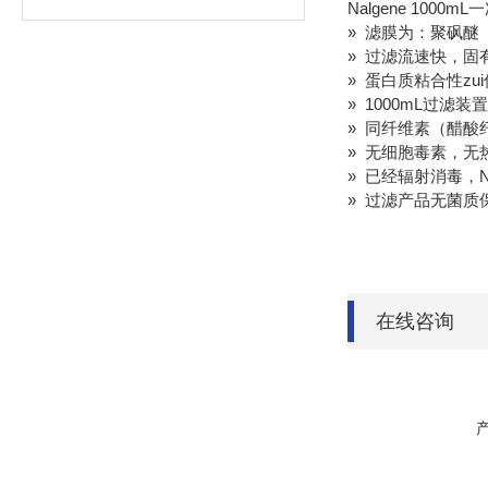
Nalgene 10
» 滤膜为：聚砜醚
» 过滤流速快，固
» 蛋白质粘合性zu
» 1000mL过滤
» 同纤维素（醋
» 无细胞毒素，无
» 已经辐射消毒，N
» 过滤产品无菌质
在线咨询