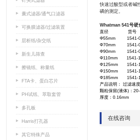
针头式滤器
快速过酸型或者碱
磷的测定。
囊式滤器/通气口滤器
Whatman 541
可换膜滤器/过滤装置
直径 货
Φ55mm 1541
层析纸/杂交纸
Φ70mm 1541
Φ90mm 1541
新生儿筛查
Φ110mm 1541
Φ125mm 154
擦镜纸、称量纸
Φ150mm 154
Φ185mm 1541
FTA卡、蛋白芯片
产品说明： 过滤速
颗粒保留(液体)：20-
PH试纸、萃取套管
厚度：0.16mm
多孔板
在线咨询
Harris打孔器
其它特殊产品