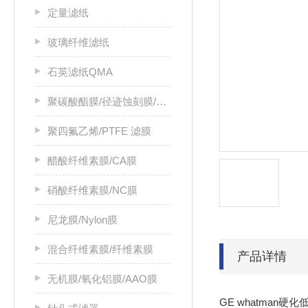
定量滤纸
玻璃纤维滤纸
石英滤纸QMA
聚碳酸酯膜/径迹蚀刻膜/PC膜
聚四氟乙烯/PTFE 滤膜
醋酸纤维素膜/CA膜
硝酸纤维素膜/NC膜
尼龙膜/Nylon膜
混合纤维素膜/纤维素膜
产品详情
无机膜/氧化铝膜/AAO膜
GE whatman硬化低