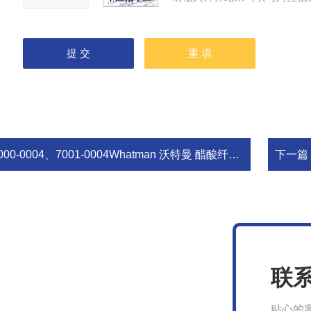
00-0004、7001-0004Whatman 沃特曼 醋酸纤维素膜 白色平滑0.45µm 47mm
下一篇
联
贴心的