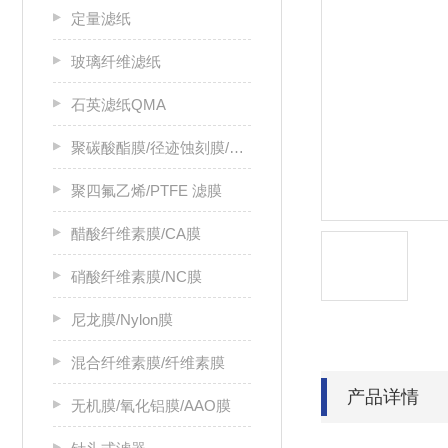
定量滤纸
玻璃纤维滤纸
石英滤纸QMA
聚碳酸酯膜/径迹蚀刻膜/PC膜
聚四氟乙烯/PTFE 滤膜
醋酸纤维素膜/CA膜
硝酸纤维素膜/NC膜
尼龙膜/Nylon膜
混合纤维素膜/纤维素膜
产品详情
无机膜/氧化铝膜/AAO膜