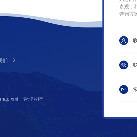
参观，
选购方
我们
联
常
emap.xml
管理登陆