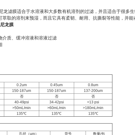
尼龙滤膜适合于水溶液和大多数有机溶剂的过滤，并且适合于很多生
可萃取的溶剂来预湿，而且它具有柔韧、耐用、抗撕裂等性能，并能
尼龙膜
物介质、缓冲溶液和溶液过滤
相
0.2um
0.45um
0.8um
150-187um
150-187um
137-200um
否
否
否
40-49psi
34-42psi
>13 psi
>50mL/min
>60mL/min
>180mL/min
135℃
135℃
135℃
孔径（um）
货号
数量/包