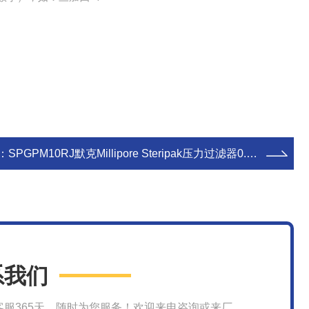
：
SPGPM10RJ默克Millipore Steripak压力过滤器0.22um
系我们
客服365天，随时为您服务！欢迎来电咨询或来厂