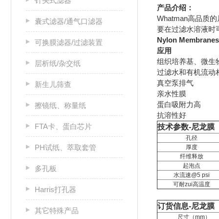
针头式滤器
产品介绍：
Whatman
高品质的
囊式滤器/通气口滤器
要在过滤水溶液时
Nylon Membranes
可换膜滤器/过滤装置
应用
组织培养基、微生
层析纸/杂交纸
过滤水和有机流动
真空泵排气
新生儿筛查
亲水性膜
蛋白吸附力高
擦镜纸、称量纸
抗溶性好
FTA卡、蛋白芯片
技术参数-尼龙膜
孔径
PH试纸、萃取套管
厚度
纤维释放
起泡点
多孔板
水流速@5 psi
可耐zui高温度
Harris打孔器
订货信息-尼龙膜
其它特殊产品
尺寸（mm）