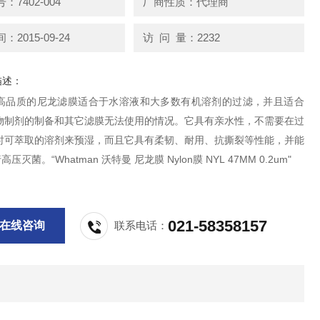
：7402-004
厂商性质：代理商
2015-09-24
访 问 量：2232
描述：
man高品质的尼龙滤膜适合于水溶液和大多数有机溶剂的过滤，并且适合
物制剂的制备和其它滤膜无法使用的情况。它具有亲水性，不需要在过
时可萃取的溶剂来预湿，而且它具有柔韧、耐用、抗撕裂等性能，并能
高压灭菌。“Whatman 沃特曼 尼龙膜 Nylon膜 NYL 47MM 0.2um"
021-58358157
在线咨询
联系电话：