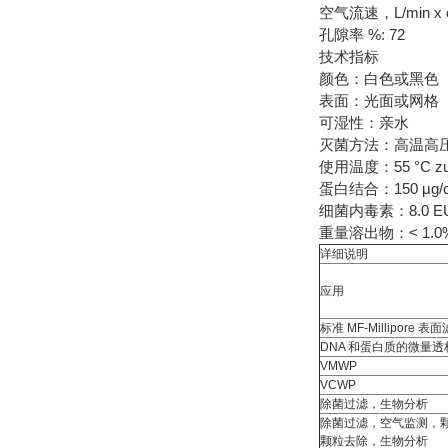
空气流速，L/min x c
孔隙率 %: 72
技术指标
颜色：白色或黑色
表面：光面或网格
可湿性：亲水
灭菌方法：高温高压灭菌
使用温度：55 °C z
蛋白结合：150 μg/
细菌内毒素：8.0 EU
重量溶出物：< 1.0
详细说明
应用
标准 MF-Millipore 表
DNA 和蛋白质的微量透
VMWP
VCWP
除菌过滤，生物分析
除菌过滤，空气监测，
颗粒去除，生物分析