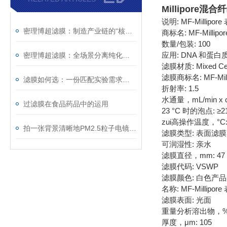
Millipore混合
说明: MF-Mill
密理博超滤膜：制造产业链的“核心分离元件”
商标名: MF-Millipor
数量/包装: 100
应用: DNA 和蛋
密理博超滤膜：全场景分离纯化的“精密屏障”
滤膜材质: Mixed Cell
滤膜商标名: MF-Mill
滤膜如何选：一份匹配实验需求的实用技术参考
折射率: 1.5
水通量，mL/min x c
过滤膜在食品药品中的运用
23 °C 时的泡点: ≥21
zui高操作温度，°C:
拍一张背景清晰地PM2.5粒子电镜图选择什么样的滤膜适合？
滤膜类型: 表面滤膜
可润湿性: 亲水
滤膜直径，mm: 47
滤膜代码: VSWP
滤膜颜色: 白色产品
名称: MF-Millipo
滤膜表面: 光面
重量分析溶出物，%: 
厚度，μm: 105