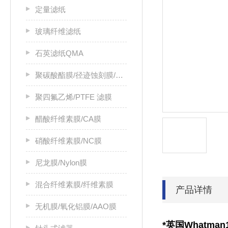
定量滤纸
玻璃纤维滤纸
石英滤纸QMA
聚碳酸酯膜/径迹蚀刻膜/PC膜
聚四氟乙烯/PTFE 滤膜
醋酸纤维素膜/CA膜
硝酸纤维素膜/NC膜
尼龙膜/Nylon膜
混合纤维素膜/纤维素膜
产品详情
无机膜/氧化铝膜/AAO膜
*英国Whatman1