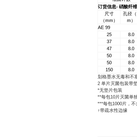
-
订货信息
硝酸纤
尺寸
孔径（
mm
m
（
）
）
AE 99
25
8.0
37
8.0
47
8.0
50
8.0
50
8.0
150
8.0
划格墨水无毒和不
2
单片灭菌包装带
*
无垫片包装
**
10
每包
片灭菌单
***
1000
每包
片，不
↑
带疏水性边缘