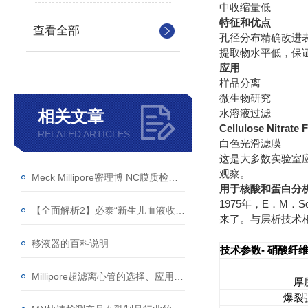
中收缩量低
特征和优点
查看全部
孔径分布精确改进
提取物水平低，保
应用
样品分离
微生物研究
相关文章
水溶液过滤
Cellulose Nitrate 
RELATED ARTICLES
白色光滑滤膜
这是大多数实验室
观察。
Meck Millipore密理博 NC膜质检方法
用于核酸和蛋白分
1975
E
M
S
年，
．
．
【全面解析2】必泰“新生儿血液收集卡”产品介绍
来了。与层析技术
移液器的百科说明
-
技术参数
硝酸纤
Millipore超滤离心管的选择、应用及使用方法
厚
爆裂