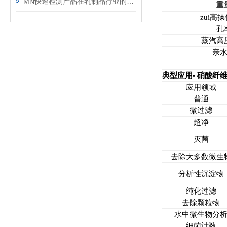
MN快速检测产品在乳制品行业的应用
重
zui高
孔
蒸汽高
亲
-
典型应用
硝酸纤
应用领域
普通
微过滤
超净
灭菌
去除大多数微生
分析性沉淀物
纯化过滤
去除颗粒物
水中微生物分
细菌计数