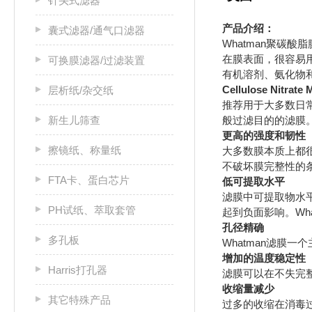
针头式滤器
产品介绍：
囊式滤器/通气口滤器
Whatman
聚碳酸脂
在膜表面，很容易
可换膜滤器/过滤装置
有机溶剂、氨化物
Cellulose Nitrat
层析纸/杂交纸
推荐用于大多数日
新生儿筛查
般过滤目的的滤膜
更高的强度和韧性
擦镜纸、称量纸
大多数膜本质上都
不破坏膜完整性的条
FTA卡、蛋白芯片
低可提取水平
滤膜中可提取物水
PH试纸、萃取套管
Wh
起到负面影响。
孔径精确
多孔板
Whatman
滤膜一个
增加的温度稳定性
Harris打孔器
滤膜可以在不失完
收缩量减少
其它特殊产品
过多的收缩在消毒