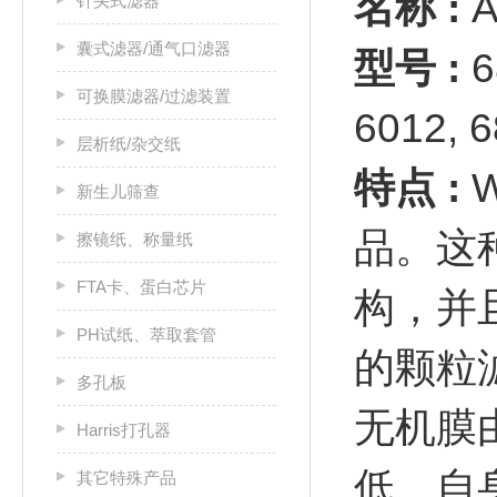
名称 :
A
针头式滤器
囊式滤器/通气口滤器
型号 :
6
可换膜滤器/过滤装置
6012, 
层析纸/杂交纸
特点 :
新生儿筛查
品。这
擦镜纸、称量纸
FTA卡、蛋白芯片
构，并
PH试纸、萃取套管
的颗粒滤
多孔板
无机膜
Harris打孔器
低、自
其它特殊产品